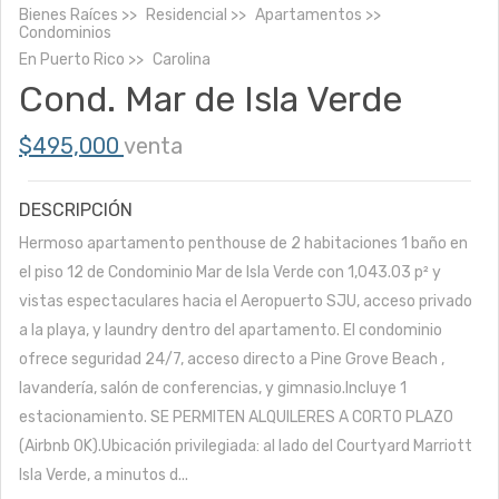
Bienes Raíces
Residencial
Apartamentos
Condominios
En
Puerto Rico
Carolina
Cond. Mar de Isla Verde
$495,000
venta
DESCRIPCIÓN
Hermoso apartamento penthouse de 2 habitaciones 1 baño en
el piso 12 de Condominio Mar de Isla Verde con 1,043.03 p² y
vistas espectaculares hacia el Aeropuerto SJU, acceso privado
a la playa, y laundry dentro del apartamento. El condominio
ofrece seguridad 24/7, acceso directo a Pine Grove Beach ,
lavandería, salón de conferencias, y gimnasio.Incluye 1
estacionamiento. SE PERMITEN ALQUILERES A CORTO PLAZO
(Airbnb OK).Ubicación privilegiada: al lado del Courtyard Marriott
Isla Verde, a minutos d...