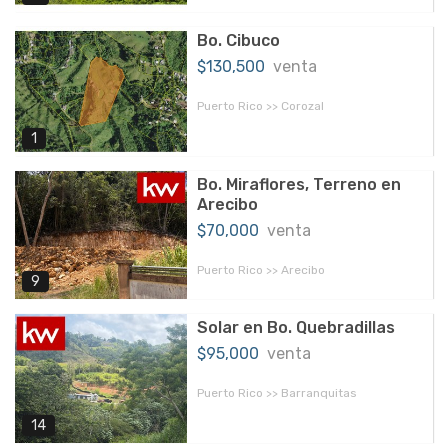
Bo. Cibuco
$130,500
venta
Puerto Rico >> Corozal
1
Bo. Miraflores, Terreno en
Arecibo
$70,000
venta
Puerto Rico >> Arecibo
9
Solar en Bo. Quebradillas
$95,000
venta
Puerto Rico >> Barranquitas
14