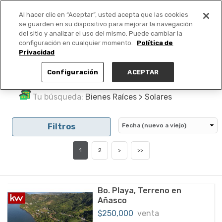
Al hacer clic en “Aceptar”, usted acepta que las cookies
PUBLICA GRATIS +
se guarden en su dispositivo para mejorar la navegación
del sitio y analizar el uso del mismo. Puede cambiar la
configuración en cualquier momento.
Política de
Privacidad
Configuración
ACEPTAR
Tu búsqueda:
Bienes Raíces > Solares
Filtros
1
2
>
>>
Bo. Playa, Terreno en
Añasco
$250,000
venta