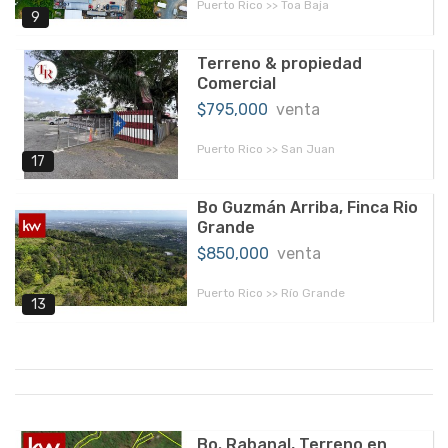
Puerto Rico >> Toa Baja
9
Terreno & propiedad
Comercial
$795,000
venta
Puerto Rico >> San Juan
17
Bo Guzmán Arriba, Finca Rio
Grande
$850,000
venta
Puerto Rico >> Río Grande
13
Bo. Rabanal, Terreno en