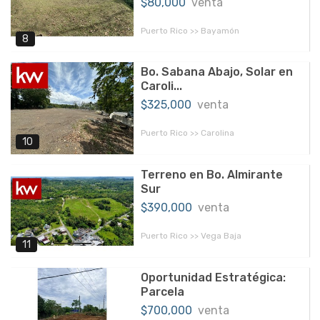
$80,000
venta
Puerto Rico >> Bayamón
8
Bo. Sabana Abajo, Solar en
Caroli...
$325,000
venta
Puerto Rico >> Carolina
10
Terreno en Bo. Almirante
Sur
$390,000
venta
Puerto Rico >> Vega Baja
11
Oportunidad Estratégica:
Parcela
$700,000
venta