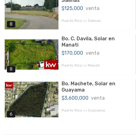
Salinas
$125,000
venta
Puerto Rico >> Salinas
8
Bo. C. Davila, Solar en
Manati
$170,000
venta
Puerto Rico >> Manatí
8
Bo. Machete, Solar en
Guayama
$3,600,000
venta
Puerto Rico >> Guayama
6