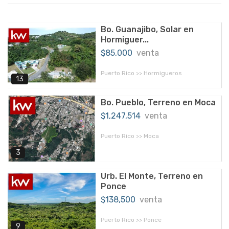
Bo. Guanajibo, Solar en
Hormiguer...
$85,000
venta
Puerto Rico >> Hormigueros
13
Bo. Pueblo, Terreno en Moca
$1,247,514
venta
Puerto Rico >> Moca
3
Urb. El Monte, Terreno en
Ponce
$138,500
venta
Puerto Rico >> Ponce
9