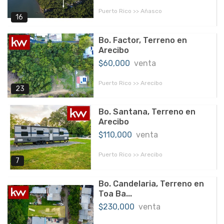
Puerto Rico >> Añasco
16
Bo. Factor, Terreno en
Arecibo
$60,000
venta
Puerto Rico >> Arecibo
23
Bo. Santana, Terreno en
Arecibo
$110,000
venta
Puerto Rico >> Arecibo
7
Bo. Candelaria, Terreno en
Toa Ba...
$230,000
venta