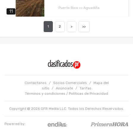
Puerto Rico >> Aguadilla
11
1
2
>
>>
Contáctanos
/
Socios Comerciales
/
Mapa del
sitio
/
Anúnciate
/
Tarifas
Términos y condiciones
/
Políticas de Privacidad
Copyright @ 2026 GFR Media LLC. Todos los Derechos Reservados.
Powered by: