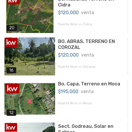
Cidra
$120,000
venta
Puerto Rico >> Cidra
20
BO. ABRAS, TERRENO EN
COROZAL
$120,000
venta
Puerto Rico >> Corozal
16
Bo. Capa, Terreno en Moca
$195,000
venta
Puerto Rico >> Moca
12
Sect. Godreau, Solar en