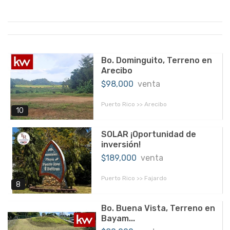
Bo. Dominguito, Terreno en
Arecibo
$98,000
venta
Puerto Rico >> Arecibo
10
SOLAR ¡Oportunidad de
inversión!
$189,000
venta
Puerto Rico >> Fajardo
8
Bo. Buena Vista, Terreno en
Bayam...