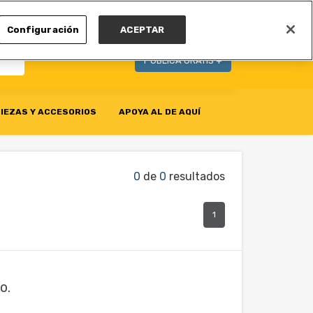
MI CUENTA
Configuración
ACEPTAR
PUBLICA GRATIS +
IEZAS Y ACCESORIOS
APOYA AL DE AQUÍ
0
de
0
resultados
1
o.