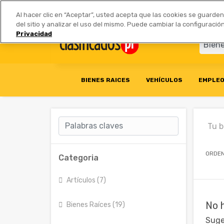
Anúnciate
|
Tarifas
Socios 
Al hacer clic en “Aceptar”, usted acepta que las cookies se guarde
del sitio y analizar el uso del mismo. Puede cambiar la configurac
Privacidad
BIENES RAICES
VEHÍCULOS
EMPLE
Tu 
ORDEN
Categoria
Artículos (7)
No 
Bienes Raíces (19)
Suge