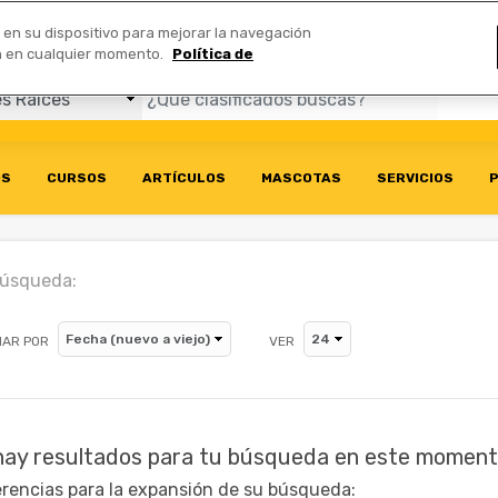
Comerciales
n en su dispositivo para mejorar la navegación
ión en cualquier momento.
Política de
OS
CURSOS
ARTÍCULOS
MASCOTAS
SERVICIOS
P
búsqueda:
AR POR
VER
hay resultados para tu búsqueda en este moment
rencias para la expansión de su búsqueda: