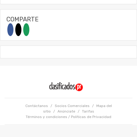
COMPARTE
Contáctanos
/
Socios Comerciales
/
Mapa del
sitio
/
Anúnciate
/
Tarifas
Términos y condiciones
/
Políticas de Privacidad
Copyright @ 2026 GFR Media LLC. Todos los Derechos Reservados.