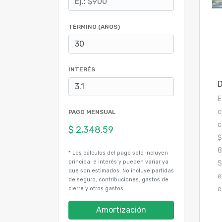
TÉRMINO (AÑOS)
INTERÉS
E
c
PAGO MENSUAL
c
$
8
* Los cálculos del pago solo incluyen
principal e interés y pueden variar ya
S
que son estimados. No incluye partidas
e
de seguro, contribuciones, gastos de
e
cierre y otros gastos
Amortización