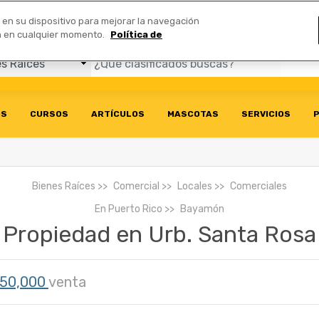
Comerciales
n en su dispositivo para mejorar la navegación
ión en cualquier momento.
Política de
OS
CURSOS
ARTÍCULOS
MASCOTAS
SERVICIOS
P
Bienes Raíces
Comercial
Locales
Comerciales
En
Puerto Rico
Bayamón
Propiedad en Urb. Santa Rosa
50,000
venta