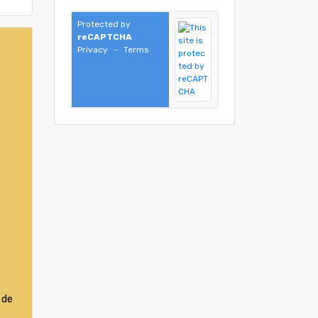
Protected by
reCAPTCHA
Privacy
-
Terms
 de