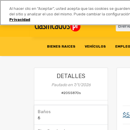
Anúnciate
|
Tarifas
Socios 
Al hacer clic en “Aceptar”, usted acepta que las cookies se guarde
del sitio y analizar el uso del mismo. Puede cambiar la configurac
Privacidad
BIENES RAICES
VEHÍCULOS
EMPLE
DETALLES
Pautado en
7/1/2026
#
2055870s
Baños
$5
6