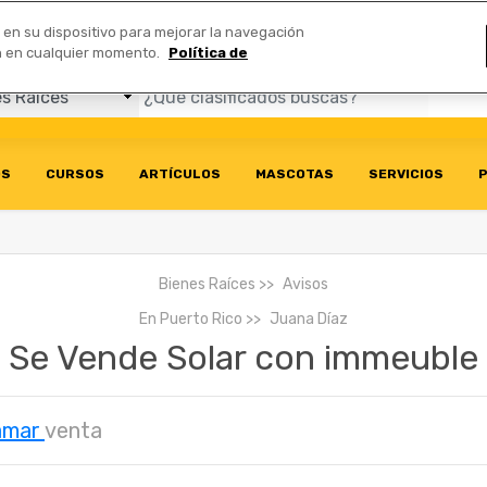
Comerciales
n en su dispositivo para mejorar la navegación
ión en cualquier momento.
Política de
OS
CURSOS
ARTÍCULOS
MASCOTAS
SERVICIOS
P
Bienes Raíces
Avisos
En
Puerto Rico
Juana Díaz
Se Vende Solar con immeuble
amar
venta