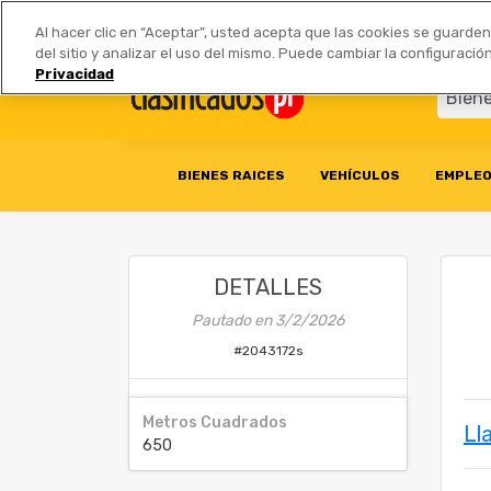
Anúnciate
|
Tarifas
Socios 
Al hacer clic en “Aceptar”, usted acepta que las cookies se guarde
del sitio y analizar el uso del mismo. Puede cambiar la configurac
Privacidad
BIENES RAICES
VEHÍCULOS
EMPLE
DETALLES
Pautado en
3/2/2026
#
2043172s
Metros Cuadrados
Ll
650