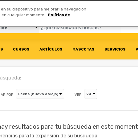
Comerciales
n en su dispositivo para mejorar la navegación
ión en cualquier momento.
Política de
OS
CURSOS
ARTÍCULOS
MASCOTAS
SERVICIOS
P
búsqueda:
AR POR
VER
hay resultados para tu búsqueda en este moment
rencias para la expansión de su búsqueda: