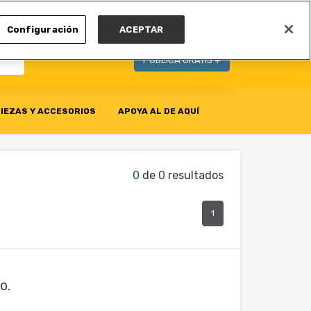
MI CUENTA
Configuración
ACEPTAR
PUBLICA GRATIS +
IEZAS Y ACCESORIOS
APOYA AL DE AQUÍ
0
de
0
resultados
1
o.