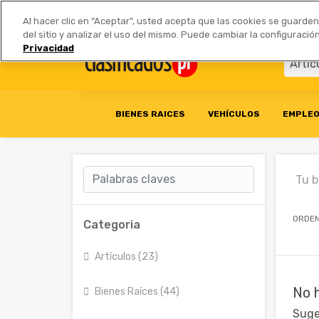
Anúnciate
|
Tarifas
Socios 
Al hacer clic en “Aceptar”, usted acepta que las cookies se guarde
del sitio y analizar el uso del mismo. Puede cambiar la configurac
Privacidad
BIENES RAICES
VEHÍCULOS
EMPLE
Tu 
ORDEN
Categoria
Artículos (23)
No 
Bienes Raíces (44)
Suge