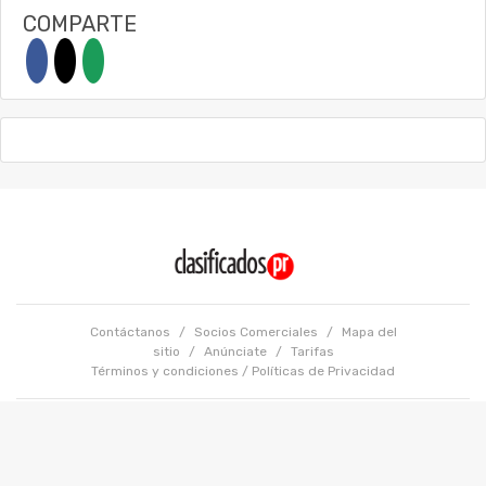
COMPARTE
Contáctanos
/
Socios Comerciales
/
Mapa del
sitio
/
Anúnciate
/
Tarifas
Términos y condiciones
/
Políticas de Privacidad
Copyright @ 2026 GFR Media LLC. Todos los Derechos Reservados.
Powered by: