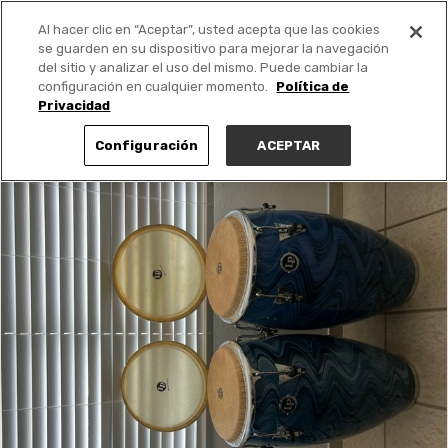
Al hacer clic en “Aceptar”, usted acepta que las cookies
PUBLICA GRATIS +
se guarden en su dispositivo para mejorar la navegación
del sitio y analizar el uso del mismo. Puede cambiar la
configuración en cualquier momento.
Política de
Privacidad
Configuración
ACEPTAR