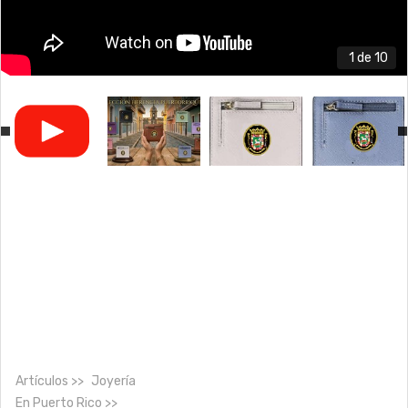
1
de 10
Artículos
Joyería
En
Puerto Rico