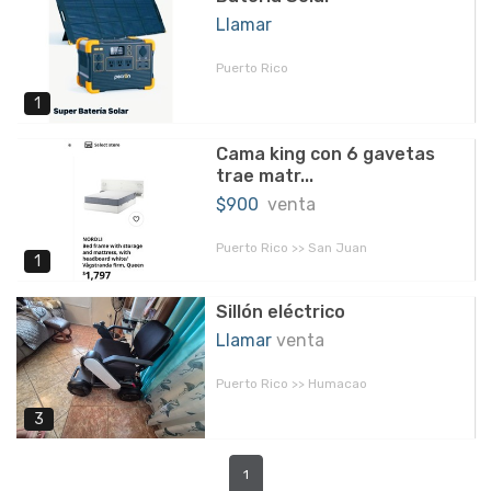
Llamar
Puerto Rico
1
Cama king con 6 gavetas
trae matr...
$900
venta
Puerto Rico >> San Juan
1
Sillón eléctrico
Llamar
venta
Puerto Rico >> Humacao
3
1