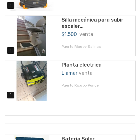
1
Silla mecánica para subir
escaler...
$1,500
venta
Puerto Rico >> Salinas
1
Planta electrica
Llamar
venta
Puerto Rico >> Ponce
1
Bateria Solar