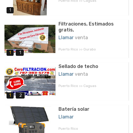
Puerto Rico >> Caguas
1
Filtraciones, Estimados
gratis,
Llamar
venta
Puerto Rico >> Gurabo
1
1
Sellado de techo
Llamar
venta
Puerto Rico >> Caguas
1
2
Batería solar
Llamar
Puerto Rico