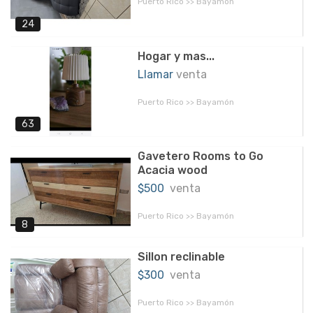
Puerto Rico >> Bayamón
24
Hogar y mas...
Llamar
venta
Puerto Rico >> Bayamón
63
Gavetero Rooms to Go
Acacia wood
$500
venta
Puerto Rico >> Bayamón
8
Sillon reclinable
$300
venta
Puerto Rico >> Bayamón