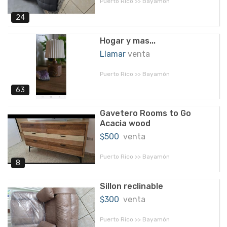
Puerto Rico >> Bayamón
24
Hogar y mas...
Llamar
venta
Puerto Rico >> Bayamón
63
Gavetero Rooms to Go
Acacia wood
$500
venta
Puerto Rico >> Bayamón
8
Sillon reclinable
$300
venta
Puerto Rico >> Bayamón