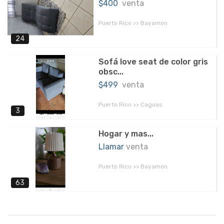
$400
venta
Puerto Rico >> Bayamón
24
Sofá love seat de color gris
obsc...
$499
venta
Puerto Rico >> Caguas
3
Hogar y mas...
Llamar
venta
Puerto Rico >> Bayamón
63