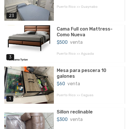
Puerto Rico >> Guaynabo
23
Cama Full con Mattress-
Como Nueva
$500
venta
Puerto Rico >> Aguada
3
Mesa para pescera 10
galones
$60
venta
Puerto Rico >> Caguas
1
Sillon reclinable
$300
venta