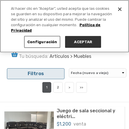
Al hacer clic en “Aceptar”, usted acepta que las cookies
PUBLICA GRATIS +
se guarden en su dispositivo para mejorar la navegación
del sitio y analizar el uso del mismo. Puede cambiar la
configuración en cualquier momento.
Política de
Privacidad
Configuración
ACEPTAR
Tu búsqueda:
Artículos > Muebles
Filtros
1
2
>
>>
Juego de sala seccional y
eléctri...
$1,200
venta