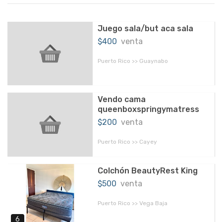
Juego sala/but aca sala
$400
venta
Puerto Rico >> Guaynabo
Vendo cama
queenboxspringymatress
$200
venta
Puerto Rico >> Cayey
Colchón BeautyRest King
$500
venta
Puerto Rico >> Vega Baja
6