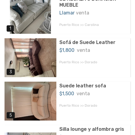
MUEBLE
Llamar
venta
Puerto Rico >> Carolina
1
Sofá de Suede Leather
$1,800
venta
Puerto Rico >> Dorado
3
Suede leather sofa
$1,500
venta
Puerto Rico >> Dorado
5
Silla lounge y alfombra gris