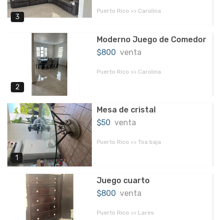
Puerto Rico >> Carolina
3
Moderno Juego de Comedor
$800
venta
Puerto Rico >> Carolina
2
Mesa de cristal
$50
venta
Puerto Rico >> Toa baja
1
Juego cuarto
$800
venta
Puerto Rico >> Lares