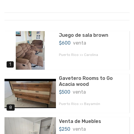
Juego de sala brown
$600
venta
Puerto Rico >> Carolina
1
Gavetero Rooms to Go
Acacia wood
$500
venta
Puerto Rico >> Bayamón
8
Venta de Muebles
$250
venta