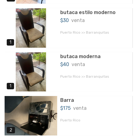
butaca estilo moderno
$30
venta
Puerto Rico >> Barranquitas
1
butaca moderna
$40
venta
Puerto Rico >> Barranquitas
1
Barra
$175
venta
Puerto Rico
2