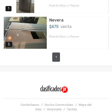
Puerto Rico >> Ponce
1
Nevera
$475
venta
Puerto Rico >> Ponce
5
1
Contáctanos
/
Socios Comerciales
/
Mapa del
sitio
/
Anúnciate
/
Tarifas