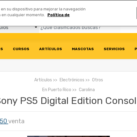
Comerciales
n en su dispositivo para mejorar la navegación
ión en cualquier momento.
Política de
OS
CURSOS
ARTÍCULOS
MASCOTAS
SERVICIOS
P
Artículos
Electrónicos
Otros
En
Puerto Rico
Carolina
ony PS5 Digital Edition Conso
350
venta