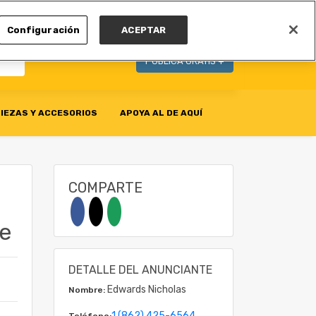
MI CUENTA
Configuración
ACEPTAR
PUBLICA GRATIS +
IEZAS Y ACCESORIOS
APOYA AL DE AQUÍ
COMPARTE
le
DETALLE DEL ANUNCIANTE
Edwards Nicholas
Nombre:
1 (862) 425-6564
Teléfono: