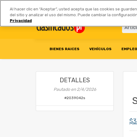
Anúnciate
|
Tarifas
Socios 
Al hacer clic en “Aceptar”, usted acepta que las cookies se guarde
del sitio y analizar el uso del mismo. Puede cambiar la configurac
Privacidad
BIENES RAICES
VEHÍCULOS
EMPLE
DETALLES
Pautado en
2/4/2026
S
#
2039042s
$