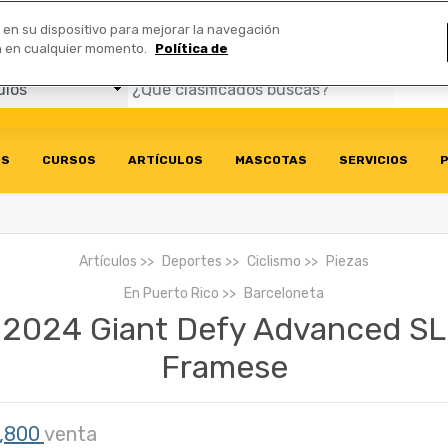
Comerciales
n en su dispositivo para mejorar la navegación
ión en cualquier momento.
Política de
OS
CURSOS
ARTÍCULOS
MASCOTAS
SERVICIOS
P
Artículos
Deportes
Ciclismo
Piezas
En
Puerto Rico
Barceloneta
2024 Giant Defy Advanced SL
Framese
,800
venta