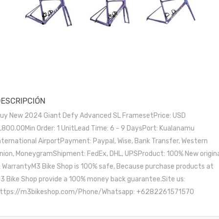
DESCRIPCIÓN
uy New 2024 Giant Defy Advanced SL FramesetPrice: USD
,800.00Min Order: 1 UnitLead Time: 6 - 9 DaysPort: Kualanamu
nternational AirportPayment: Paypal, Wise, Bank Transfer, Western
nion, MoneygramShipment: FedEx, DHL, UPSProduct: 100% New origin
 WarrantyM3 Bike Shop is 100% safe, Because purchase products at
3 Bike Shop provide a 100% money back guarantee.Site us:
ttps://m3bikeshop.com/Phone/Whatsapp: +6282261571570