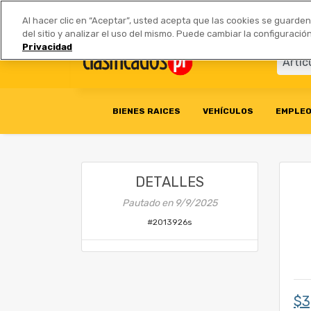
Anúnciate
|
Tarifas
Socios 
Al hacer clic en “Aceptar”, usted acepta que las cookies se guarde
del sitio y analizar el uso del mismo. Puede cambiar la configurac
Privacidad
BIENES RAICES
VEHÍCULOS
EMPLE
DETALLES
Pautado en
9/9/2025
#
2013926s
$3