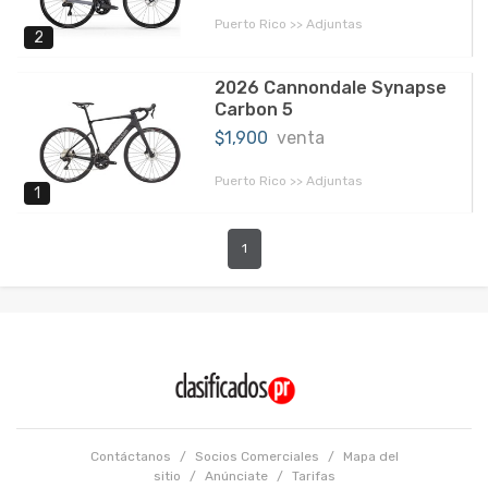
Puerto Rico >> Adjuntas
2
2026 Cannondale Synapse
Carbon 5
$1,900
venta
Puerto Rico >> Adjuntas
1
1
Contáctanos
/
Socios Comerciales
/
Mapa del
sitio
/
Anúnciate
/
Tarifas