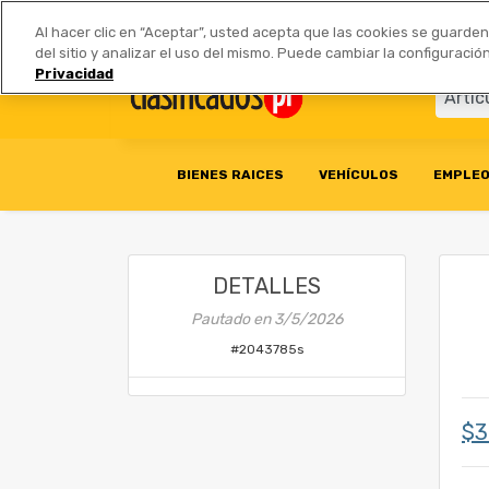
Anúnciate
|
Tarifas
Socios 
Al hacer clic en “Aceptar”, usted acepta que las cookies se guarde
del sitio y analizar el uso del mismo. Puede cambiar la configurac
Privacidad
BIENES RAICES
VEHÍCULOS
EMPLE
DETALLES
Pautado en
3/5/2026
#
2043785s
$