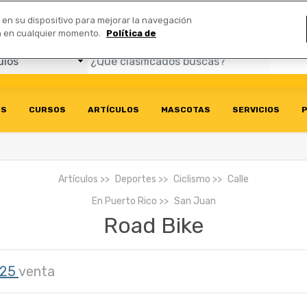
Comerciales
n en su dispositivo para mejorar la navegación
ión en cualquier momento.
Política de
OS
CURSOS
ARTÍCULOS
MASCOTAS
SERVICIOS
P
Artículos
Deportes
Ciclismo
Calle
En
Puerto Rico
San Juan
Road Bike
325
venta