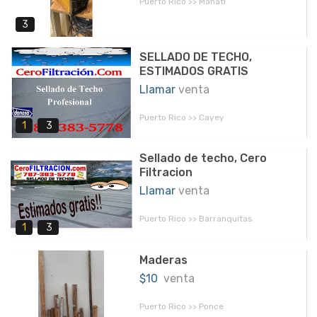
Puerto Rico >> Manatí
3
SELLADO DE TECHO,
ESTIMADOS GRATIS
Llamar
venta
Puerto Rico >> Cayey
1
3
Sellado de techo, Cero
Filtracion
Llamar
venta
Puerto Rico >> Barranquitas
1
3
Maderas
$10
venta
Puerto Rico >> Ponce