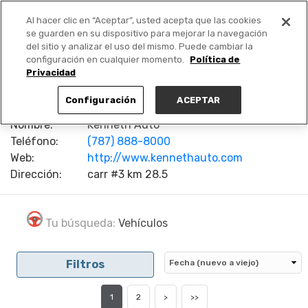
Al hacer clic en “Aceptar”, usted acepta que las cookies
PUBLICA GRATIS +
se guarden en su dispositivo para mejorar la navegación
del sitio y analizar el uso del mismo. Puede cambiar la
configuración en cualquier momento.
Política de
Privacidad
Configuración
ACEPTAR
Nombre:
Kenneth Auto
Teléfono:
(787) 888-8000
Web:
http://www.kennethauto.com
Dirección:
carr #3 km 28.5
Tu búsqueda:
Vehículos
Filtros
1
2
>
>>