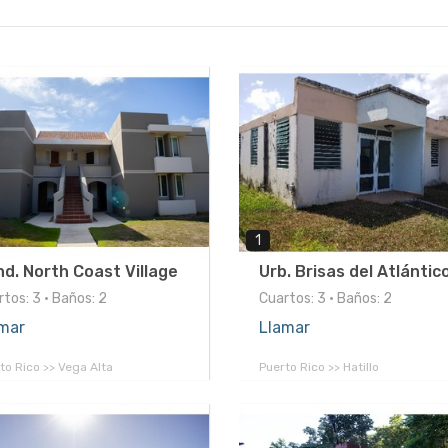
1
d. North Coast Village
Urb. Brisas del Atlántic
tos: 3 • Baños: 2
Cuartos: 3 • Baños: 2
mar
Llamar
to Rico >> Vega Alta
Puerto Rico >> Hatillo