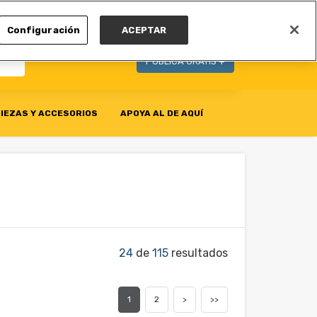
MI CUENTA
Configuración
ACEPTAR
PUBLICA GRATIS +
IEZAS Y ACCESORIOS
APOYA AL DE AQUÍ
24
de
115
resultados
1
2
>
>>