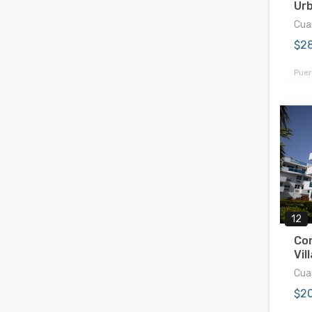
Urb
Cuar
$2
Puer
12
Co
Vil
Cuar
$2