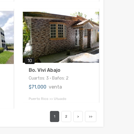
10
Bo. Vivi Abajo
Cuartos: 3 • Baños: 2
$71,000
venta
Puerto Rico >> Utuado
1
2
>
>>