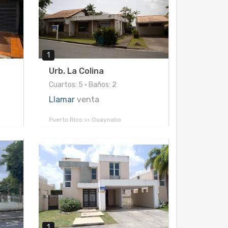
1
Urb. La Colina
Cuartos: 5 • Baños: 2
Llamar
venta
Puerto Rico >> Guaynabo
1