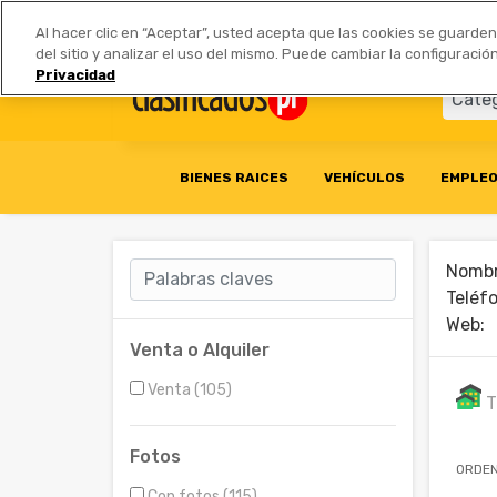
Anúnciate
|
Tarifas
Socios 
Al hacer clic en “Aceptar”, usted acepta que las cookies se guarde
del sitio y analizar el uso del mismo. Puede cambiar la configurac
Privacidad
BIENES RAICES
VEHÍCULOS
EMPLE
Nombr
Teléf
Web:
Venta o Alquiler
Venta (105)
T
Fotos
ORDEN
Con fotos (115)