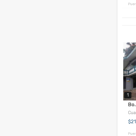
Puer
1
Bo.
Cuar
$2
Puer