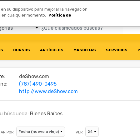
Comerciales
n en su dispositivo para mejorar la navegación
ión en cualquier momento.
Política de
OS
CURSOS
ARTÍCULOS
MASCOTAS
SERVICIOS
P
e:
deShow.com
ono:
(787) 490-0495
http://www.deShow.com
u búsqueda:
Bienes Raíces
AR POR
VER