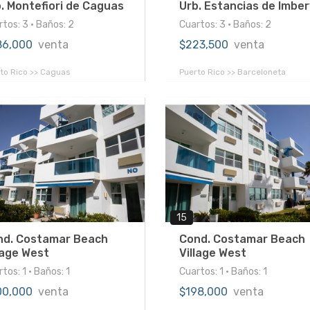
. Montefiori de Caguas
Urb. Estancias de Imber
tos: 3 • Baños: 2
Cuartos: 3 • Baños: 2
86,000
venta
$223,500
venta
to Rico >> Caguas
Puerto Rico >> Barceloneta
15
nd. Costamar Beach
Cond. Costamar Beach
lage West
Village West
tos: 1 • Baños: 1
Cuartos: 1 • Baños: 1
00,000
venta
$198,000
venta