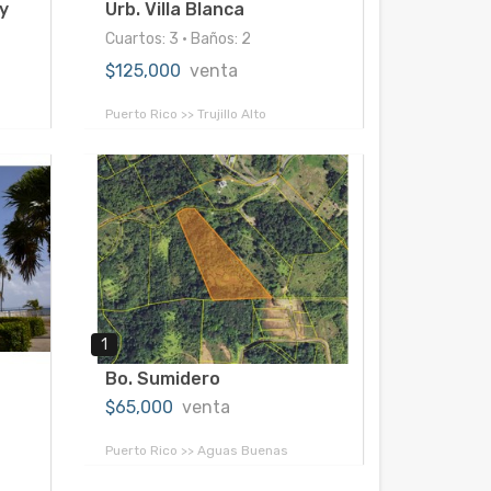
y
Urb. Villa Blanca
Cuartos: 3 • Baños: 2
$125,000
venta
Puerto Rico >> Trujillo Alto
1
Bo. Sumidero
$65,000
venta
Puerto Rico >> Aguas Buenas