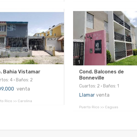
1
. Bahia Vistamar
Cond. Balcones de
Bonneville
tos: 4 • Baños: 2
Cuartos: 2 • Baños: 1
09,000
venta
Llamar
venta
to Rico >> Carolina
Puerto Rico >> Caguas