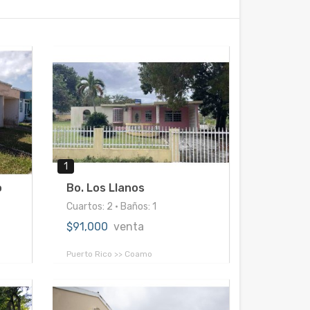
1
o
Bo. Los Llanos
Cuartos: 2 • Baños: 1
$91,000
venta
Puerto Rico >> Coamo