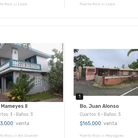
to Rico >> Loiza
Puerto Rico >> Loiza
1
 Mameyes II
Bo. Juan Alonso
tos: 3 • Baños: 3
Cuartos: 6 • Baños: 3
13,000
venta
$165,000
venta
to Rico >> Río Grande
Puerto Rico >> Mayagüez