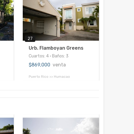
27
Urb. Flamboyan Greens
Cuartos: 4 • Baños: 3
$869,000
venta
Puerto Rico >> Humacao