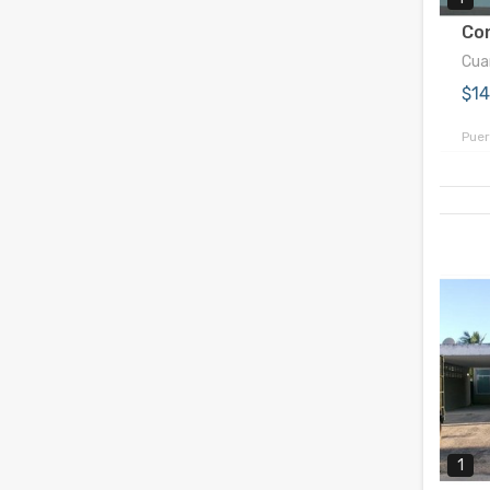
Con
Cuar
$1
Puer
1