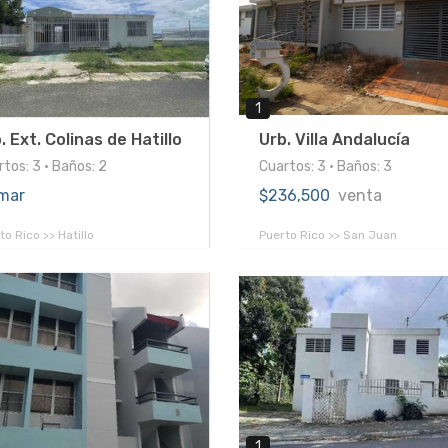
1
. Ext. Colinas de Hatillo
Urb. Villa Andalucía
tos: 3 • Baños: 2
Cuartos: 3 • Baños: 3
mar
$236,500
venta
to Rico >> Hatillo
Puerto Rico >> San Juan
1