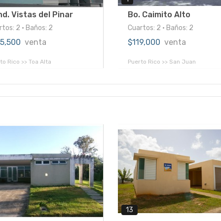
d. Vistas del Pinar
Bo. Caimito Alto
tos: 2 • Baños: 2
Cuartos: 2 • Baños: 2
45,500
venta
$119,000
venta
to Rico >> Toa Alta
Puerto Rico >> San Juan
13