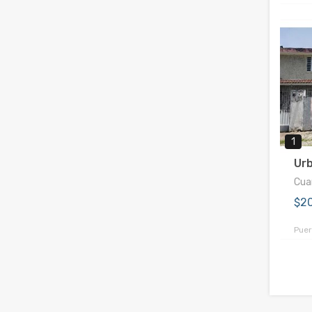
1
Urb
Cuar
$2
Puer