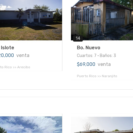
14
 Islote
Bo. Nuevo
20,000
venta
Cuartos: 7 • Baños: 3
$69,000
venta
to Rico >> Arecibo
Puerto Rico >> Naranjito