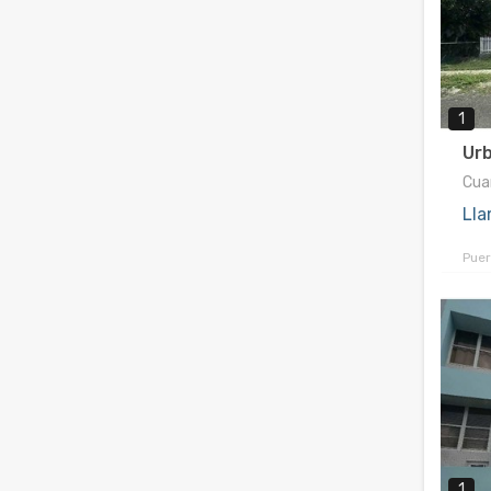
1
Urb
Cuar
Lla
Puer
1