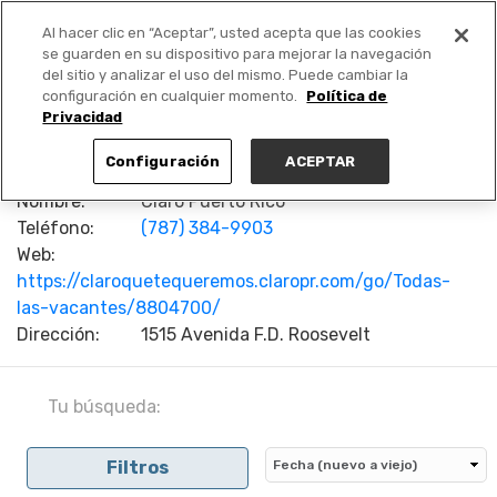
Al hacer clic en “Aceptar”, usted acepta que las cookies
PUBLICA GRATIS +
se guarden en su dispositivo para mejorar la navegación
del sitio y analizar el uso del mismo. Puede cambiar la
configuración en cualquier momento.
Política de
Privacidad
Configuración
ACEPTAR
Nombre:
Claro Puerto Rico
Teléfono:
(787) 384-9903
Web:
https://claroquetequeremos.claropr.com/go/Todas-
las-vacantes/8804700/
Dirección:
1515 Avenida F.D. Roosevelt
Tu búsqueda:
Filtros