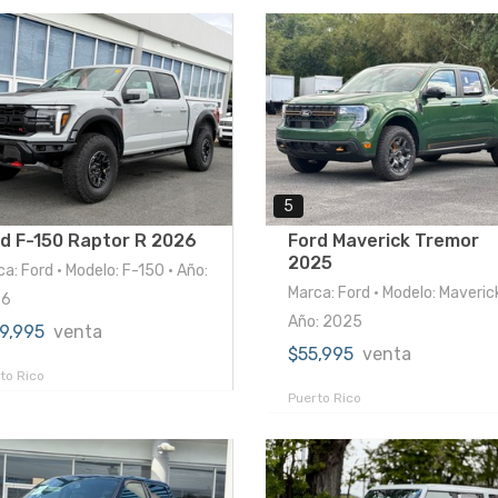
5
d F-150 Raptor R 2026
Ford Maverick Tremor
2025
a: Ford • Modelo: F-150 • Año:
Marca: Ford • Modelo: Maverick
26
Año: 2025
59,995
venta
$55,995
venta
to Rico
Puerto Rico