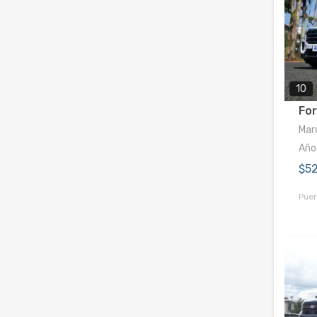
10
For
Marc
Año
$5
Puer