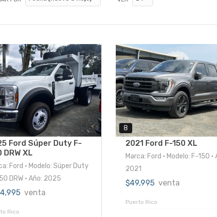
8
5 Ford Súper Duty F-
2021 Ford F-150 XL
0 DRW XL
Marca: Ford • Modelo: F-150 • 
ca: Ford • Modelo: Súper Duty
2021
50 DRW • Año: 2025
$49,995
venta
04,995
venta
Puerto Rico
to Rico