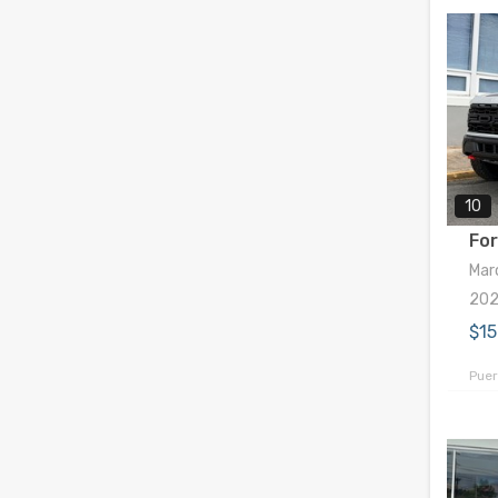
10
For
Marc
20
$1
Puer