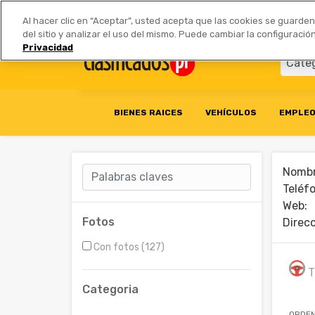
Anúnciate
|
Tarifas
Socios 
Al hacer clic en “Aceptar”, usted acepta que las cookies se guarde
del sitio y analizar el uso del mismo. Puede cambiar la configurac
Privacidad
BIENES RAICES
VEHÍCULOS
EMPLE
Nombr
Teléf
Web:
Fotos
Direcc
Con fotos (127)
T
Categoria
ORDEN