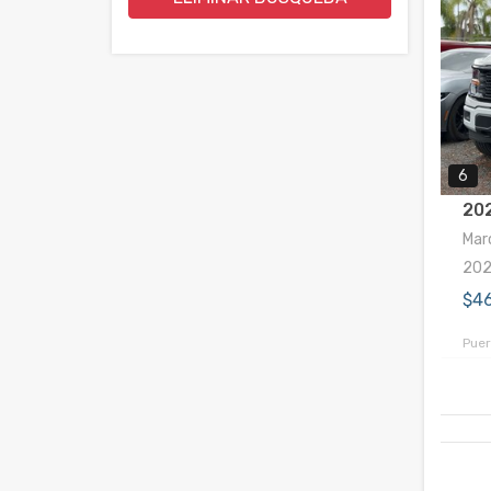
6
20
Marc
20
$4
Puer