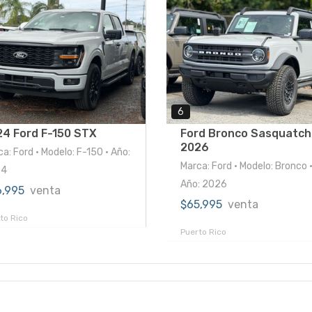
6
24 Ford F-150 STX
Ford Bronco Sasquatch
2026
a: Ford • Modelo: F-150 • Año:
Marca: Ford • Modelo: Bronco 
24
Año: 2026
6,995
venta
$65,995
venta
to Rico
Puerto Rico