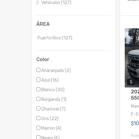
Vehículos (127)
ÁREA
Puerto Rico (127)
Color
Anaranjado (2)
Azul (16)
5
Blanco (30)
202
55
Burgandy (1)
Mar
Charcoal (7)
F-5
Gris (22)
$1
Marron (4)
Puer
Negro (6)