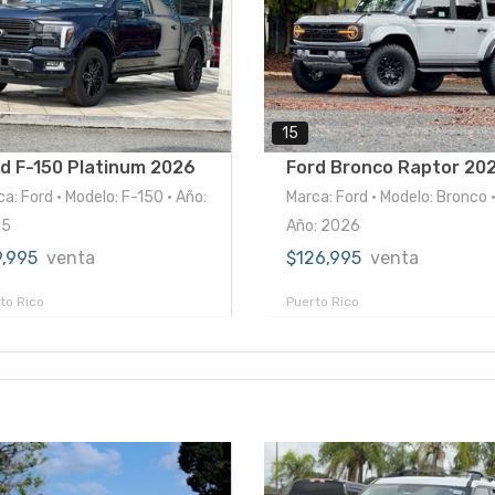
15
d F-150 Platinum 2026
Ford Bronco Raptor 20
a: Ford • Modelo: F-150 • Año:
Marca: Ford • Modelo: Bronco 
25
Año: 2026
9,995
venta
$126,995
venta
to Rico
Puerto Rico