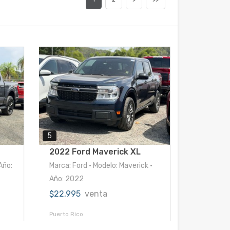
5
2022 Ford Maverick XL
Año:
Marca: Ford • Modelo: Maverick •
Año: 2022
$22,995
venta
Puerto Rico