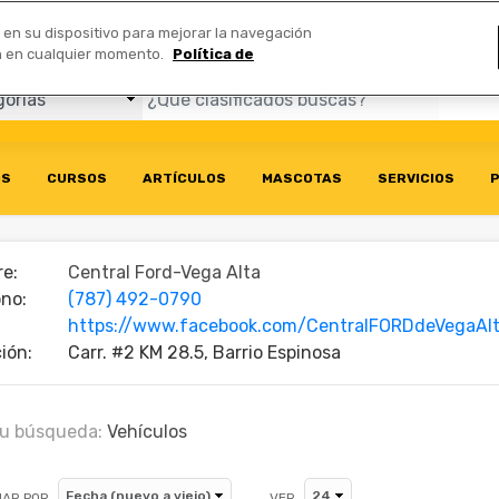
Comerciales
n en su dispositivo para mejorar la navegación
ión en cualquier momento.
Política de
OS
CURSOS
ARTÍCULOS
MASCOTAS
SERVICIOS
P
e:
Central Ford-Vega Alta
ono:
(787) 492-0790
https://www.facebook.com/CentralFORDdeVegaAl
ión:
Carr. #2 KM 28.5, Barrio Espinosa
u búsqueda:
Vehículos
AR POR
VER