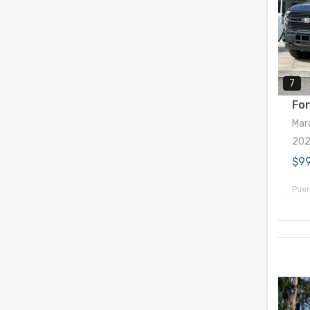
7
For
Marc
20
$9
Puer