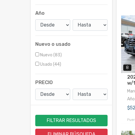
Año
Nuevo o usado
Nuevo (83)
Usado (44)
8
202
PRECIO
w/1
Marc
Año
$5
FILTRAR RESULTADOS
Puer
ELIMINAR BÚSQUEDA