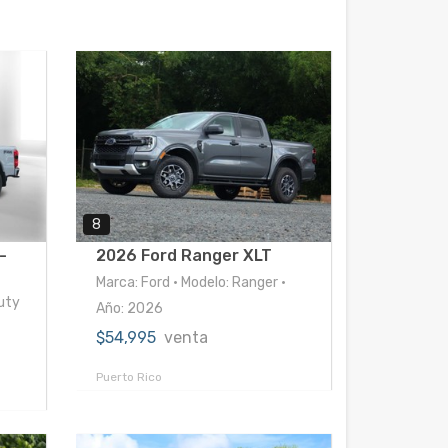
8
-
2026 Ford Ranger XLT
Marca: Ford • Modelo: Ranger •
Duty
Año: 2026
$54,995
venta
Puerto Rico