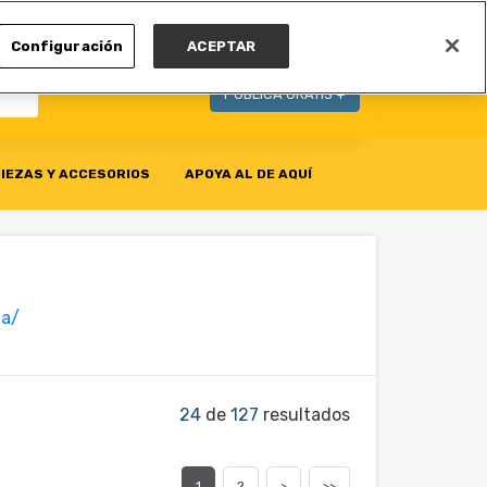
MI CUENTA
Configuración
ACEPTAR
PUBLICA GRATIS +
IEZAS Y ACCESORIOS
APOYA AL DE AQUÍ
ta/
24
de
127
resultados
1
2
>
>>