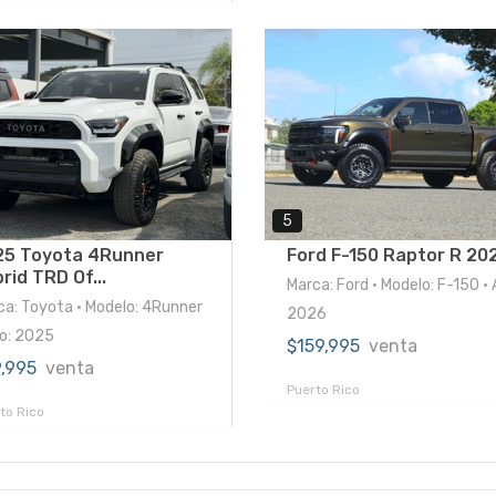
5
25 Toyota 4Runner
Ford F-150 Raptor R 20
rid TRD Of...
Marca: Ford • Modelo: F-150 • 
ca: Toyota • Modelo: 4Runner
2026
ño: 2025
$159,995
venta
9,995
venta
Puerto Rico
to Rico