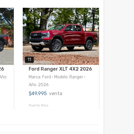
11
26
Ford Ranger XLT 4X2 2026
Año:
Marca: Ford • Modelo: Ranger •
Año: 2026
$49,995
venta
Puerto Rico