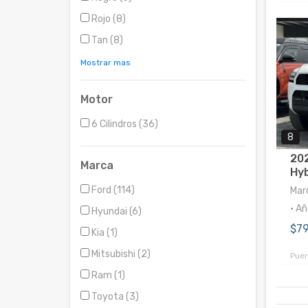
Rojo (8)
Tan (8)
Mostrar mas
Motor
6 Cilindros (36)
8
20
Marca
Hyb
Ford (114)
Mar
• A
Hyundai (6)
$7
Kia (1)
Mitsubishi (2)
Puer
Ram (1)
Toyota (3)