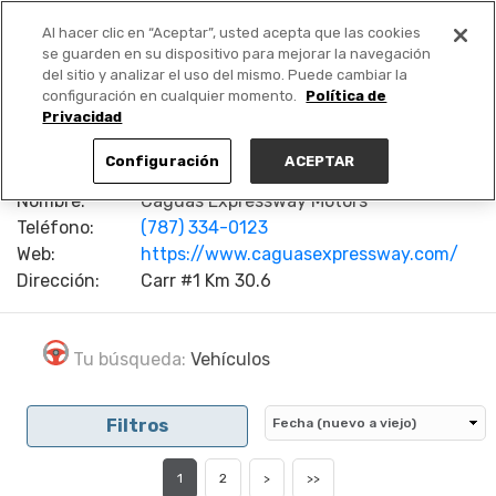
Al hacer clic en “Aceptar”, usted acepta que las cookies
PUBLICA GRATIS +
se guarden en su dispositivo para mejorar la navegación
del sitio y analizar el uso del mismo. Puede cambiar la
configuración en cualquier momento.
Política de
Privacidad
Configuración
ACEPTAR
Nombre:
Caguas Expressway Motors
Teléfono:
(787) 334-0123
Web:
https://www.caguasexpressway.com/
Dirección:
Carr #1 Km 30.6
Tu búsqueda:
Vehículos
Filtros
1
2
>
>>