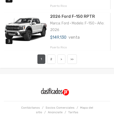
Puerto Rico
2026 Ford F-150 RPTR
Marca: Ford • Modelo: F-150 • Año:
2026
$149,130
venta
3
Puerto Rico
1
2
>
>>
Contáctanos
/
Socios Comerciales
/
Mapa del
sitio
/
Anúnciate
/
Tarifas